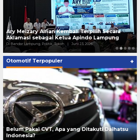
Pelantikan Relawan PAN Bandar Lampung, ini
kata Putri Zulhas
Di ADV, Politik
|
Juni 20, 2026
Otomotif Terpopuler
+
Belum Pakai CVT, Apa yang Ditakuti Daihatsu
Indonesia?