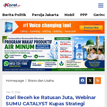
Lewati
ke
konten
Berita Politik
Persija Jakarta
Mobil
PPP
Gerindr
Dari
Homepage
Bisnis dan Usaha
/
Receh
ke
Oleh
Mei 17, 2026
Ratusan
Diqie
Dari Receh ke Ratusan Juta, Webinar
Juta,
Shodiq
Webinar
Permono
SUMU CATALYST Kupas Strategi
SUMU