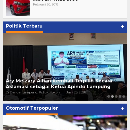
Februari 20, 2018
Politik Terbaru
+
Ary Meizary Alfian Kembali Terpilih Secara
Aklamasi sebagai Ketua Apindo Lampung
Di Bandar Lampung, Politik, Tokoh
|
Juni 23, 2026
Otomotif Terpopuler
+