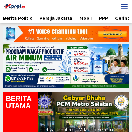
Lewati
ke
konten
Berita Politik
Persija Jakarta
Mobil
PPP
Gerindr
BERITA
UTAMA
yah UAD Metro
atan Gratis
Gebyar Dhuha PCM Metro Selatan