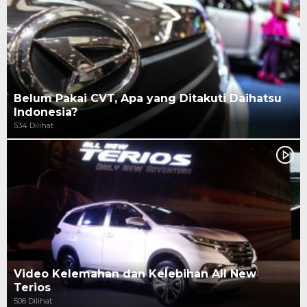
Belum Pakai CVT, Apa yang Ditakuti Daihatsu
Indonesia?
534 Dilihat
Video Kelemahan dan Kelebihan All New
Terios
506 Dilihat