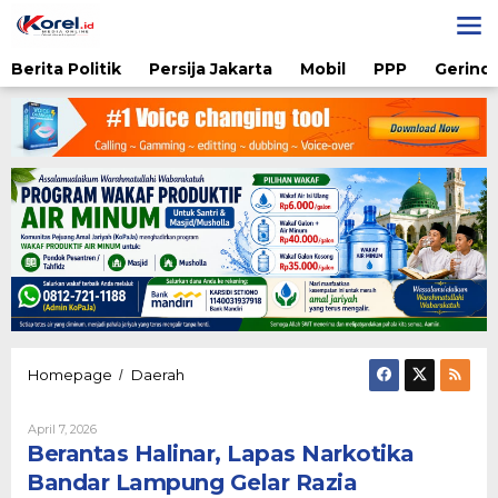
Lewati
ke
konten
Berita Politik
Persija Jakarta
Mobil
PPP
Gerindr
Berantas
Homepage
Daerah
/
Halinar,
Lapas
Oleh
April 7, 2026
Narkotika
Karsidi
Berantas Halinar, Lapas Narkotika
Bandar
Setiono
Lampung
Bandar Lampung Gelar Razia
Gelar