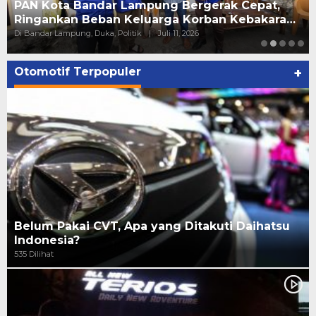
PAN Kota Bandar Lampung Bergerak Cepat,
Ringankan Beban Keluarga Korban Kebakara…
Di Bandar Lampung, Duka, Politik
|
Juli 11, 2026
Otomotif Terpopuler
+
Belum Pakai CVT, Apa yang Ditakuti Daihatsu
Indonesia?
535 Dilihat