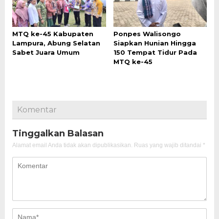
MTQ ke-45 Kabupaten
Ponpes Walisongo
Lampura, Abung Selatan
Siapkan Hunian Hingga
Sabet Juara Umum
150 Tempat Tidur Pada
MTQ ke-45
Komentar
Tinggalkan Balasan
Alamat email Anda tidak akan dipublikasikan.
Ruas yang wajib ditandai
*