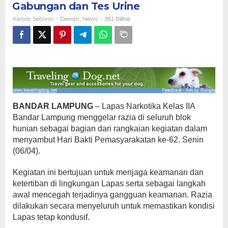
Gabungan dan Tes Urine
Razia
Gabungan
Karsidi Setiono
Daerah
News
-
,
-
851 Dilihat
dan
Tes
Urine
BANDAR LAMPUNG
– Lapas Narkotika Kelas IIA
Bandar Lampung menggelar razia di seluruh blok
hunian sebagai bagian dari rangkaian kegiatan dalam
menyambut Hari Bakti Pemasyarakatan ke-62. Senin
(06/04).
Kegiatan ini bertujuan untuk menjaga keamanan dan
ketertiban di lingkungan Lapas serta sebagai langkah
awal mencegah terjadinya gangguan keamanan. Razia
dilakukan secara menyeluruh untuk memastikan kondisi
Lapas tetap kondusif.