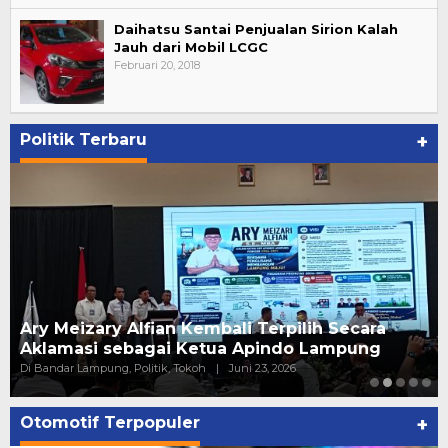
Daihatsu Santai Penjualan Sirion Kalah
Jauh dari Mobil LCGC
Februari 20, 2018
Politik Terbaru
+
Ary Meizary Alfian Kembali Terpilih Secara
Aklamasi sebagai Ketua Apindo Lampung
Di Bandar Lampung, Politik, Tokoh
|
Juni 23, 2026
Otomotif Terpopuler
+