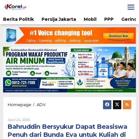
Lewati
ke
konten
Berita Politik
Persija Jakarta
Mobil
PPP
Gerindr
Bahruddin
Homepage
ADV
/
Bersyukur
Dapat
Oleh
April 24, 2026
Beasiswa
Diqie
Bahruddin Bersyukur Dapat Beasiswa
Penuh
Shodiq
dari
Permono
Penuh dari Bunda Eva untuk Kuliah di
Bunda