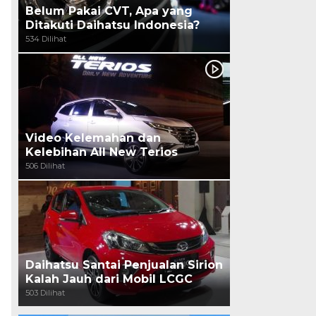
Belum Pakai CVT, Apa yang
Ditakuti Daihatsu Indonesia?
534 Dilihat
Video Kelemahan dan
Kelebihan All New Terios
506 Dilihat
Daihatsu Santai Penjualan Sirion
Kalah Jauh dari Mobil LCGC
503 Dilihat