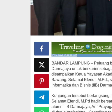
12 Kandidat 
Ajang Pemil
Brekat
BANDAR LAMPUNG – Peluang besa
Di Daerah, Politik
|
Darmajaya untuk berkarier sebaga
disampaikan Ketua Yayasan Akad
Bawang, Selamat Efendi, M.Pd., s
Informatika dan Bisnis (IIB) Darma
Kunjungan tersebut berlangsung 
Selamat Efendi, M.Pd hadir bersa
alumni IIB Darmajaya, Arif Prayog