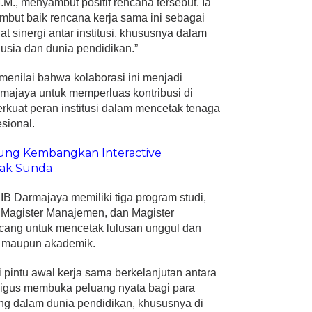
M., menyambut positif rencana tersebut. Ia
but baik rencana kerja sama ini sebagai
t sinergi antar institusi, khususnya dalam
ia dan dunia pendidikan.”
menilai bahwa kolaborasi ini menjadi
rmajaya untuk memperluas kontribusi di
kuat peran institusi dalam mencetak tenaga
sional.
ng Kembangkan Interactive
ak Sunda
IB Darmajaya memiliki tiga program studi,
a, Magister Manajemen, dan Magister
cang untuk mencetak lulusan unggul dan
al maupun akademik.
 pintu awal kerja sama berkelanjutan antara
ligus membuka peluang nyata bagi para
ung dalam dunia pendidikan, khususnya di