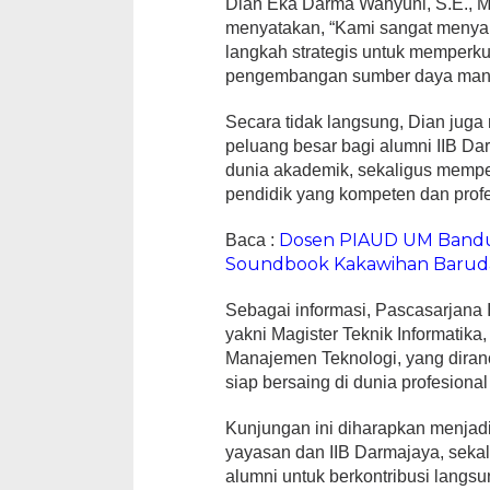
Dian Eka Darma Wahyuni, S.E., M.
menyatakan, “Kami sangat menyam
langkah strategis untuk memperkua
pengembangan sumber daya manus
Secara tidak langsung, Dian juga 
peluang besar bagi alumni IIB Da
dunia akademik, sekaligus memper
pendidik yang kompeten dan profe
Dosen PIAUD UM Bandu
Baca :
Soundbook Kakawihan Barud
Sebagai informasi, Pascasarjana I
yakni Magister Teknik Informatik
Manajemen Teknologi, yang diran
siap bersaing di dunia profesion
Kunjungan ini diharapkan menjadi
yayasan dan IIB Darmajaya, seka
alumni untuk berkontribusi langs