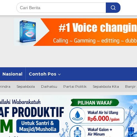
Nasional
Contoh Pos
rindra
Sepakbola
Daihatsu
Partai Politik
Sepakbola Kita
Banjir