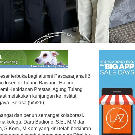
PAN Kota Bandar Lampung
Bersaing Dalam
Bergerak Cepat, Ringankan
ihan Anggota BPD
Beban Keluarga Korban
Kebakara…
r terbuka bagi alumni Pascasarjana IIB
Mei 23, 2026
Di Bandar Lampung, Duka, Politik
|
Juli 11, 2026
i dosen di Tulang Bawang. Hal ini
emi Kebidanan Prestasi Agung Tulang
aat melakukan kunjungan ke Institut
jaya, Selasa (5/5/26).
hangat dan penuh semangat kolaborasi.
ma kolega, Daru Budiono, S.E., M.M dan
a, S.Kom., M.Kom yang kini telah berkiprah