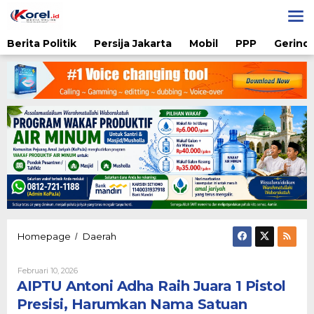
Lewati
ke
konten
Berita Politik
Persija Jakarta
Mobil
PPP
Gerindr
AIPTU
Homepage
Daerah
/
Antoni
Adha
Oleh
Februari 10, 2026
Raih
Admin
AIPTU Antoni Adha Raih Juara 1 Pistol
Juara
1
Presisi, Harumkan Nama Satuan
Pistol