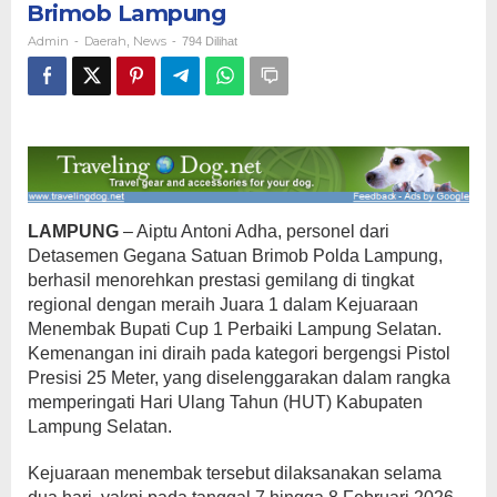
Brimob Lampung
Presisi,
Harumkan
Admin
Daerah
News
-
,
-
794 Dilihat
Nama
Satuan
Brimob
Lampung
LAMPUNG
– Aiptu Antoni Adha, personel dari
Detasemen Gegana Satuan Brimob Polda Lampung,
berhasil menorehkan prestasi gemilang di tingkat
regional dengan meraih Juara 1 dalam Kejuaraan
Menembak Bupati Cup 1 Perbaiki Lampung Selatan.
Kemenangan ini diraih pada kategori bergengsi Pistol
Presisi 25 Meter, yang diselenggarakan dalam rangka
memperingati Hari Ulang Tahun (HUT) Kabupaten
Lampung Selatan.
Kejuaraan menembak tersebut dilaksanakan selama