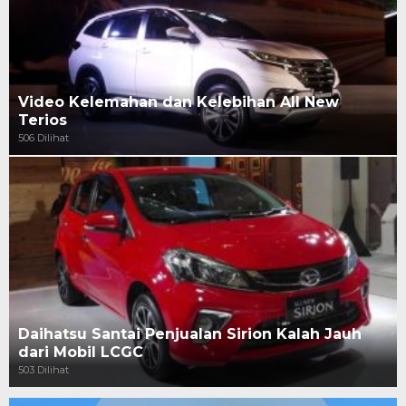
Video Kelemahan dan Kelebihan All New
Terios
506 Dilihat
Daihatsu Santai Penjualan Sirion Kalah Jauh
dari Mobil LCGC
503 Dilihat