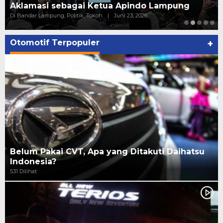
kata Putri Zulhas
Di ADV, Politik
|
Juni 20, 2026
Otomotif Terpopuler
+
Belum Pakai CVT, Apa yang Ditakuti Daihatsu
Indonesia?
531 Dilihat